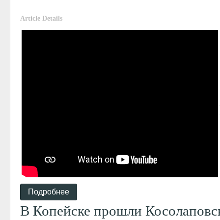
Article Details
Подробнее
В Копейске прошли Косолаповс