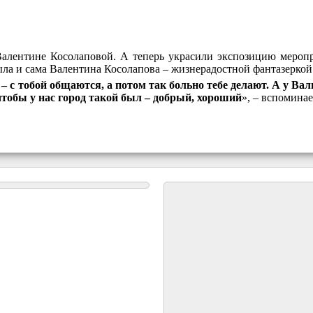
алентине Косолаповой. А теперь украсили экспозицию меропр
а и сама Валентина Косолапова – жизнерадостной фантазеркой
ь – с тобой общаются, а потом так больно тебе делают. А у Вал
 чтобы у нас город такой был – добрый, хороший
», – вспомина