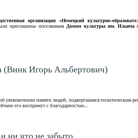
щественная организация «Немецкий культурно-образоват
ли приглашены поселковым
Домом культуры им. Ильича
н
 (Винк Игорь Альбертович)
е об увековечении памяти людей, подвергшимся политическим реп
ейчане его воспримут с благодарностью...
и ни что не забыто