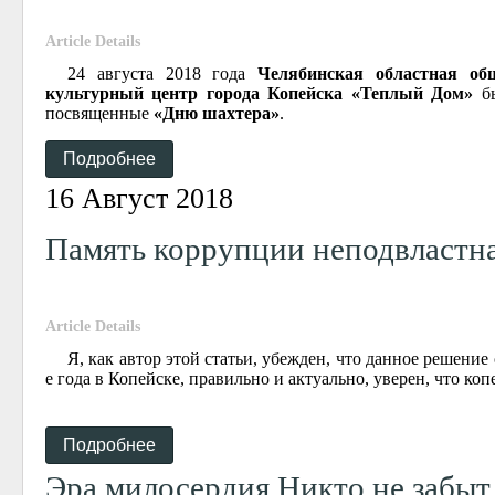
Article Details
24 августа 2018 года
Челябинская областная об
культурный центр города Копейска «Теплый Дом»
бы
посвященные
«Дню шахтера»
.
Подробнее
16 Август 2018
Память коррупции неподвластна
Article Details
Я, как автор этой статьи, убежден, что данное решени
е года в Копейске, правильно и актуально, уверен, что коп
Подробнее
Эра милосердия Никто не забыт 