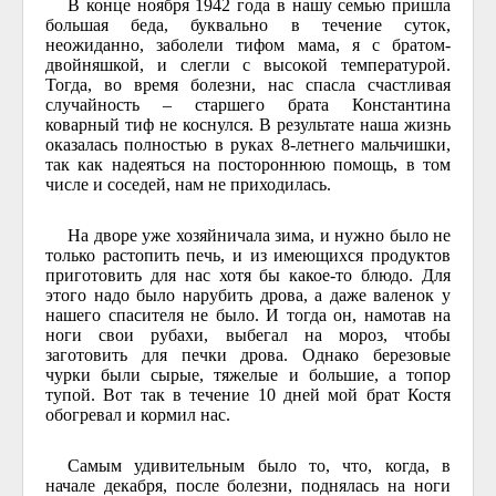
В конце ноября 1942 года в нашу семью пришла
большая беда, буквально в течение суток,
неожиданно, заболели тифом мама, я с братом-
двойняшкой, и слегли с высокой температурой.
Тогда, во время болезни, нас спасла счастливая
случайность – старшего брата Константина
коварный тиф не коснулся. В результате наша жизнь
оказалась полностью в руках 8-летнего мальчишки,
так как надеяться на постороннюю помощь, в том
числе и соседей, нам не приходилась.
На дворе уже хозяйничала зима, и нужно было не
только растопить печь, и из имеющихся продуктов
приготовить для нас хотя бы какое-то блюдо. Для
этого надо было нарубить дрова, а даже валенок у
нашего спасителя не было. И тогда он, намотав на
ноги свои рубахи, выбегал на мороз, чтобы
заготовить для печки дрова. Однако березовые
чурки были сырые, тяжелые и большие, а топор
тупой. Вот так в течение 10 дней мой брат Костя
обогревал и кормил нас.
Самым удивительным было то, что, когда, в
начале декабря, после болезни, поднялась на ноги