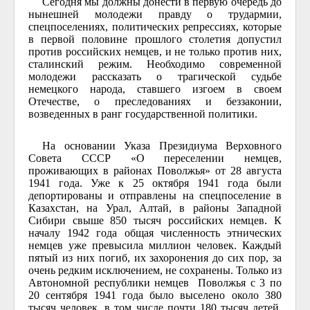
Сегодня мы должны донести в первую очередь до
нынешней молодежи правду о трудармии,
спецпоселениях, политических репрессиях, которые
в первой половине прошлого столетия допустил
против российских немцев, и не только против них,
сталинский режим. Необходимо современной
молодежи рассказать о трагической судьбе
немецкого народа, ставшего изгоем в своем
Отечестве, о преследованиях и беззаконии,
возведенных в ранг государственной политики.
На основании Указа Президиума Верховного
Совета СССР «О переселении немцев,
проживающих в районах Поволжья» от 28 августа
1941 года. Уже к 25 октября 1941 года были
депортированы и отправлены на спецпоселение в
Казахстан, на Урал, Алтай, в районы Западной
Сибири свыше 850 тысяч российских немцев. К
началу 1942 года общая численность этнических
немцев уже превысила миллион человек. Каждый
пятый из них погиб, их захоронения до сих пор, за
очень редким исключением, не сохранены. Только из
Автономной республики немцев Поволжья с 3 по
20 сентября 1941 года было выселено около 380
тысяч человек, в том числе почти 180 тысяч детей.