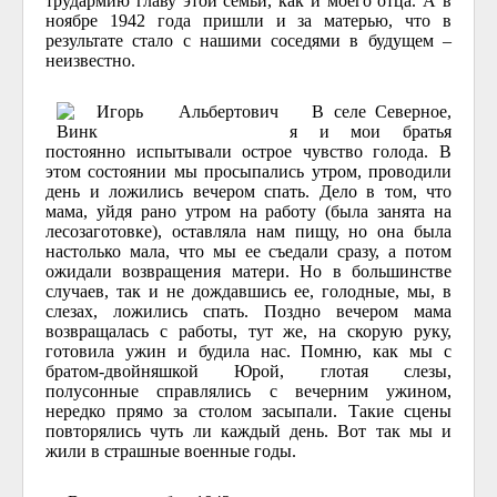
трудармию главу этой семьи, как и моего отца. А в
ноябре 1942 года пришли и за матерью, что в
результате стало с нашими соседями в будущем –
неизвестно.
В селе Северное,
я и мои братья
постоянно испытывали острое чувство голода. В
этом состоянии мы просыпались утром, проводили
день и ложились вечером спать. Дело в том, что
мама, уйдя рано утром на работу (была занята на
лесозаготовке), оставляла нам пищу, но она была
настолько мала, что мы ее съедали сразу, а потом
ожидали возвращения матери. Но в большинстве
случаев, так и не дождавшись ее, голодные, мы, в
слезах, ложились спать. Поздно вечером мама
возвращалась с работы, тут же, на скорую руку,
готовила ужин и будила нас. Помню, как мы с
братом-двойняшкой Юрой, глотая слезы,
полусонные справлялись с вечерним ужином,
нередко прямо за столом засыпали. Такие сцены
повторялись чуть ли каждый день. Вот так мы и
жили в страшные военные годы.