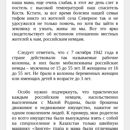
наша мама, еще очень слабая, в этот же день слег в
постель с высокой температурой наш спаситель
Костя. Кстати, за все время болезни нашей семьи
тифом никто из жителей села Северное так и не
удосужился не только помочь, но хотя бы зайти в
землянку и узнать, живы ли мы. Все это ярко
свидетельствует об истинном отношении местных
жителей к нам, российским немцам.
Следует отметить, что с 7 октября 1942 года в
стране действовали так называемые рабочие
колонны, в них были мобилизованы российские
немцы – мужчины от 15 до 55 лет. И женщины от 16
до 55 лет. Не брали в колонны беременных женщин
или имеющих детей в возрасте до 3 лет.
Особо нужно подчеркнуть, что практически
каждым российским немцем, насильственно
выселенным с Малой Родины, были брошены
движимое и недвижимое имущество, нажитое не
одним поколением людей. К примеру, мои родители
из всего имущества были вынуждены взять с собой
на спецпоселение в Казахстан только швейную
машинку «Зингер» (папа и мама были отличными