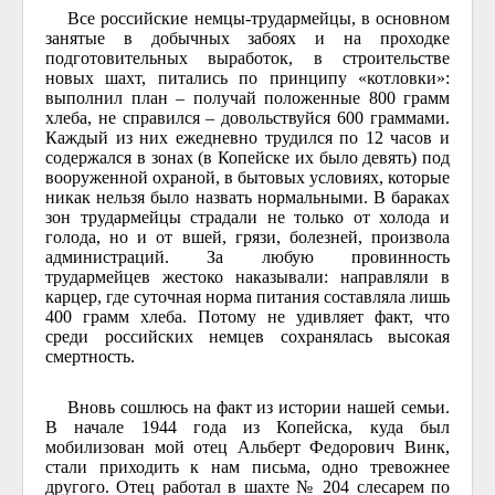
Все российские немцы-трудармейцы, в основном
занятые в добычных забоях и на проходке
подготовительных выработок, в строительстве
новых шахт, питались по принципу «котловки»:
выполнил план – получай положенные 800 грамм
хлеба, не справился – довольствуйся 600 граммами.
Каждый из них ежедневно трудился по 12 часов и
содержался в зонах (в Копейске их было девять) под
вооруженной охраной, в бытовых условиях, которые
никак нельзя было назвать нормальными. В бараках
зон трудармейцы страдали не только от холода и
голода, но и от вшей, грязи, болезней, произвола
администраций. За любую провинность
трудармейцев жестоко наказывали: направляли в
карцер, где суточная норма питания составляла лишь
400 грамм хлеба. Потому не удивляет факт, что
среди российских немцев сохранялась высокая
смертность.
Вновь сошлюсь на факт из истории нашей семьи.
В начале 1944 года из Копейска, куда был
мобилизован мой отец Альберт Федорович Винк,
стали приходить к нам письма, одно тревожнее
другого. Отец работал в шахте № 204 слесарем по