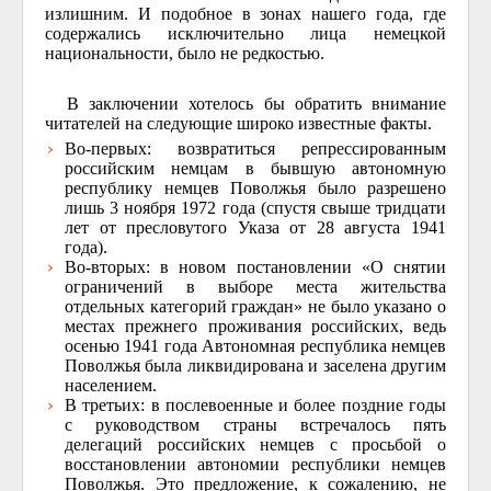
излишним. И подобное в зонах нашего года, где
содержались исключительно лица немецкой
национальности, было не редкостью.
В заключении хотелось бы обратить внимание
читателей на следующие широко известные факты.
Во-первых: возвратиться репрессированным
российским немцам в бывшую автономную
республику немцев Поволжья было разрешено
лишь 3 ноября 1972 года (спустя свыше тридцати
лет от пресловутого Указа от 28 августа 1941
года).
Во-вторых: в новом постановлении «О снятии
ограничений в выборе места жительства
отдельных категорий граждан» не было указано о
местах прежнего проживания российских, ведь
осенью 1941 года Автономная республика немцев
Поволжья была ликвидирована и заселена другим
населением.
В третьих: в послевоенные и более поздние годы
с руководством страны встречалось пять
делегаций российских немцев с просьбой о
восстановлении автономии республики немцев
Поволжья. Это предложение, к сожалению, не