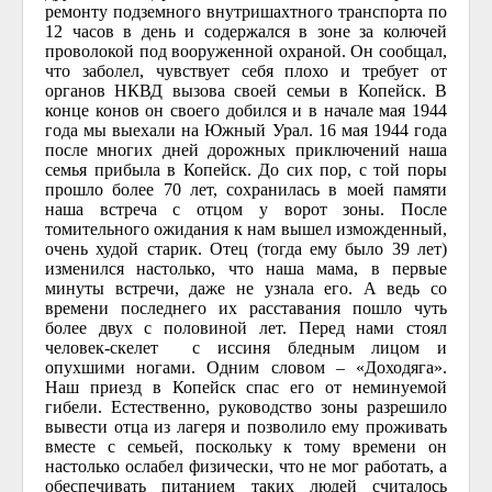
ремонту подземного внутришахтного транспорта по
12 часов в день и содержался в зоне за колючей
проволокой под вооруженной охраной. Он сообщал,
что заболел, чувствует себя плохо и требует от
органов НКВД вызова своей семьи в Копейск. В
конце конов он своего добился и в начале мая 1944
года мы выехали на Южный Урал. 16 мая 1944 года
после многих дней дорожных приключений наша
семья прибыла в Копейск. До сих пор, с той поры
прошло более 70 лет, сохранилась в моей памяти
наша встреча с отцом у ворот зоны. После
томительного ожидания к нам вышел изможденный,
очень худой старик. Отец (тогда ему было 39 лет)
изменился настолько, что наша мама, в первые
минуты встречи, даже не узнала его. А ведь со
времени последнего их расставания пошло чуть
более двух с половиной лет. Перед нами стоял
человек-скелет с иссиня бледным лицом и
опухшими ногами. Одним словом – «Доходяга».
Наш приезд в Копейск спас его от неминуемой
гибели. Естественно, руководство зоны разрешило
вывести отца из лагеря и позволило ему проживать
вместе с семьей, поскольку к тому времени он
настолько ослабел физически, что не мог работать, а
обеспечивать питанием таких людей считалось