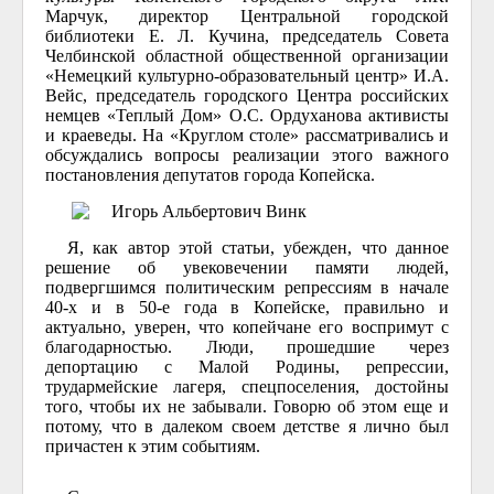
Марчук, директор Центральной городской
библиотеки Е. Л. Кучина, председатель Совета
Челбинской областной общественной организации
«Немецкий культурно-образовательный центр» И.А.
Вейс, председатель городского Центра российских
немцев «Теплый Дом» О.С. Ордуханова активисты
и краеведы. На «Круглом столе» рассматривались и
обсуждались вопросы реализации этого важного
постановления депутатов города Копейска.
Я, как автор этой статьи, убежден, что данное
решение об увековечении памяти людей,
подвергшимся политическим репрессиям в начале
40-х и в 50-е года в Копейске, правильно и
актуально, уверен, что копейчане его воспримут с
благодарностью. Люди, прошедшие через
депортацию с Малой Родины, репрессии,
трудармейские лагеря, спецпоселения, достойны
того, чтобы их не забывали. Говорю об этом еще и
потому, что в далеком своем детстве я лично был
причастен к этим событиям.