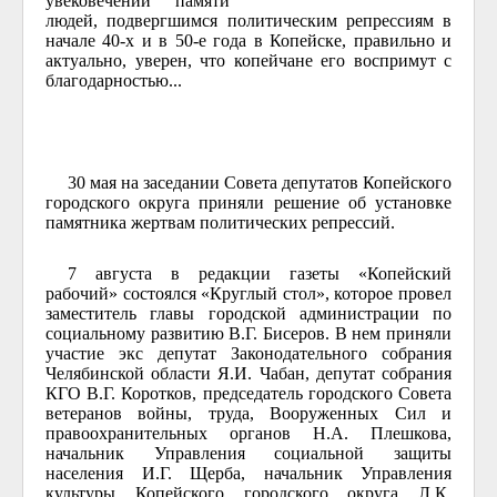
увековечении памяти
людей, подвергшимся политическим репрессиям в
начале 40-х и в 50-е года в Копейске, правильно и
актуально, уверен, что копейчане его воспримут с
благодарностью...
30 мая на заседании Совета депутатов Копейского
городского округа приняли решение об установке
памятника жертвам политических репрессий.
7 августа в редакции газеты «Копейский
рабочий» состоялся «Круглый стол», которое провел
заместитель главы городской администрации по
социальному развитию В.Г. Бисеров. В нем приняли
участие экс депутат Законодательного собрания
Челябинской области Я.И. Чабан, депутат собрания
КГО В.Г. Коротков, председатель городского Совета
ветеранов войны, труда, Вооруженных Сил и
правоохранительных органов Н.А. Плешкова,
начальник Управления социальной защиты
населения И.Г. Щерба, начальник Управления
культуры Копейского городского округа Л.К.