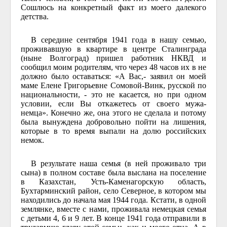
Сошлюсь на конкретный факт из моего далекого
детства.
В середине сентября 1941 года в нашу семью,
проживавшую в квартире в центре Сталинграда
(ныне Волгоград) пришел работник НКВД и
сообщил моим родителям, что через 48 часов их в не
должно было оставаться: «А Вас,- заявил он моей
маме Елене Григорьевне Сомовой-Винк, русской по
национальности, - это не касается, но при одном
условии, если Вы откажетесь от своего мужа-
немца». Конечно же, она этого не сделала и потому
была вынуждена добровольно пойти на лишения,
которые в то время выпали на долю российских
немок.
В результате наша семья (в ней проживало три
сына) в полном составе была выслана на поселение
в Казахстан, Усть-Каменагорскую область,
Бухтарминский район, село Северное, в котором мы
находились до начала мая 1944 года. Кстати, в одной
землянке, вместе с нами, проживала немецкая семья
с детьми 4, 6 и 9 лет. В конце 1941 года отправили в