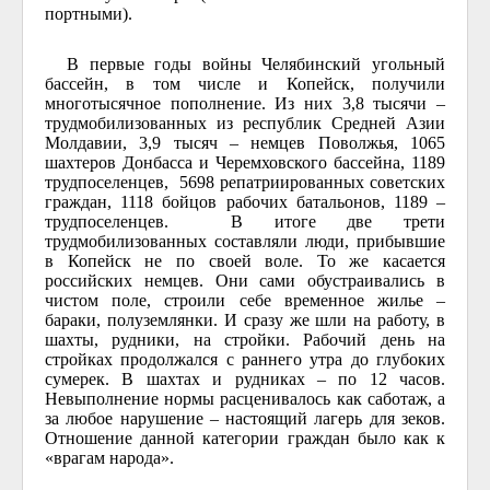
портными).
В первые годы войны Челябинский угольный
бассейн, в том числе и Копейск, получили
многотысячное пополнение. Из них 3,8 тысячи –
трудмобилизованных из республик Средней Азии
Молдавии, 3,9 тысяч – немцев Поволжья, 1065
шахтеров Донбасса и Черемховского бассейна, 1189
трудпоселенцев, 5698 репатриированных советских
граждан, 1118 бойцов рабочих батальонов, 1189 –
трудпоселенцев. В итоге две трети
трудмобилизованных составляли люди, прибывшие
в Копейск не по своей воле. То же касается
российских немцев. Они сами обустраивались в
чистом поле, строили себе временное жилье –
бараки, полуземлянки. И сразу же шли на работу, в
шахты, рудники, на стройки. Рабочий день на
стройках продолжался с раннего утра до глубоких
сумерек. В шахтах и рудниках – по 12 часов.
Невыполнение нормы расценивалось как саботаж, а
за любое нарушение – настоящий лагерь для зеков.
Отношение данной категории граждан было как к
«врагам народа».