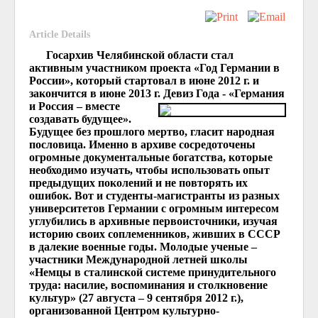
Article Details
Госархив Челябинской области стал
активным участником проекта «Год Германии в
России», который стартовал в июне 2012 г. и
закончится в июне 2013 г.
Девиз Года - «Германия
и Россия – вместе
создавать будущее».
Будущее без прошлого мертво, гласит народная
пословица. Именно в архиве сосредоточены
огромные документальные богатства, которые
необходимо изучать, чтобы использовать опыт
предыдущих поколений и не повторять их
ошибок. Вот и студенты-магистранты из разных
университетов Германии с огромным интересом
углубились в архивные первоисточники, изучая
историю своих соплеменников, живших в СССР
в далекие военные годы. Молодые ученые –
участники Международной летней школы
«Немцы в сталинской системе принудительного
труда: насилие, воспоминания и столкновение
культур» (27 августа – 9 сентября 2012 г.),
организованной Центром культурно-