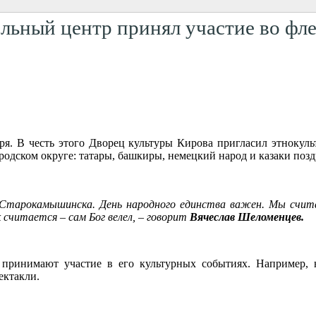
льный центр принял участие во фл
ря. В честь этого Дворец культуры Кирова пригласил этнокул
дском округе: татары, башкиры, немецкий народ и казаки позд
а Старокамышинска. День народного единства важен. Мы счита
 считается – сам Бог велел, – говорит
Вячеслав Шеломенцев.
, принимают участие в его культурных событиях. Например,
ектакли.