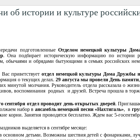
и об истории и культуре российски
передачи подготовленные
Отделом немецкой культуры Дом
ер
. Она подбирает историческую информацию по истории р
, обычаями и обрядами бытующими в семьях российских немце
e! Вас приветствует
отдел немецкой культуры Дома Дружбы н
ормация о текущих делах.
29 августа мы провели День памяти
их минутой молчания. Руководитель отдела рассказала о жиз
хивов, воспоминания родных и друзей. Встреча прошла в торж
го сентября отдел проводит день открытых дверей
. Приглаша
олжаем набор в
ансамбль немецкой песни «Нахтигаль»
, в
гру
кие корни. Занятия проводятся бесплатно. Ждем вас 5-госентябр
аздников выделяется в сентябре месяце:
в основном детьми. Возможны шествия детей с фонариками, луч