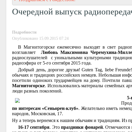
Очередной выпуск радиопередач
Подробности
Опубликовано 15.09.2015 07:24
В Магнитогорске ежемесячно выходят в свет радио
возглавляет
Любовь Максимовна Черемухина-Милл
радиослушателей с уникальными культурными традициям
радиоэфира от 5-го сентября 2015 года.
Добрый день, дорогие друзья! Guten Tag, liebe Freund
обычаях и традициях российских немцев. Небольшая инф
посетили одиноких трудармейцев на дому. Почтили павш
Магнитогорске
. Использовались материалы семейных ар
люди разных поколений.
5-
Прод
по интересам «Сеньорен-клуб»
. Желательно иметь немец
народов, Московская, 17.
Ну а теперь вернемся к нашим обычаям и традициям. Из пр
16-17 сентября
. Это
праздники фонарей
. Отмечаются 