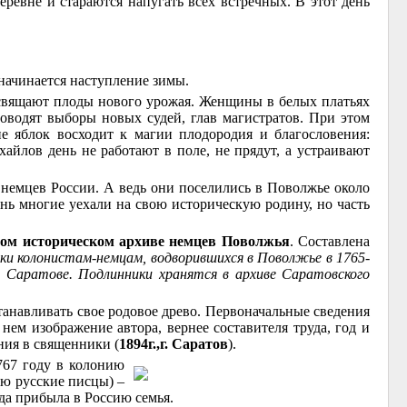
еревне и стараются напугать всех встречных. В этот день
 начинается наступление зимы.
 освящают плоды нового урожая. Женщины в белых платьях
проводят выборы новых судей, глав магистратов. При этом
 яблок восходит к магии плодородия и благословения:
айлов день не работают в поле, не прядут, а устраивают
 немцев России. А ведь они поселились в Поволжье около
ень многие уехали на свою историческую родину, но часть
ном историческом архиве немцев Поволжья
. Составлена
ки колонистам-немцам, водворившихся в Поволжье в 1765-
 Саратове. Подлинники хранятся в архиве Саратовского
танавливать свое родовое древо. Первоначальные сведения
ем изображение автора, вернее составителя труда, год и
ния в священники (
1894г.,г. Саратов
).
1767 году в колонию
ию русские писцы) –
куда прибыла в Россию семья.