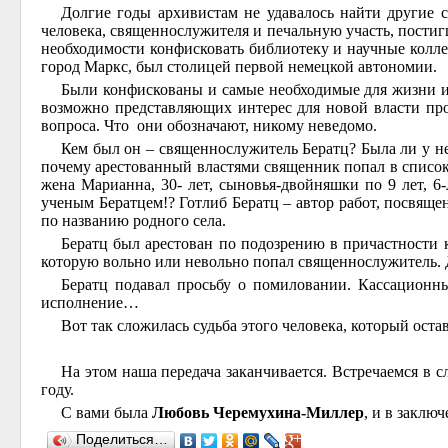
Долгие годы архивистам не удавалось найти другие с
человека, священнослужителя и печальную участь, пости
необходимости конфисковать библиотеку и научные колле
город Маркс, был столицей первой немецкой автономии.
Были конфискованы и самые необходимые для жизни и б
возможно представляющих интерес для новой власти про
вопроса. Что они обозначают, никому неведомо.
Кем был он – священнослужитель Бератц? Была ли у не
почему арестованный властями священник попал в список 
жена Марианна, 30- лет, сыновья-двойняшки по 9 лет, 6
ученым Бератцем!? Готлиб Бератц – автор работ, посвяще
по названию родного села.
Бератц был арестован по подозрению в причастности 
которую вольно или невольно попал священнослужитель. 
Бератц подавал просьбу о помиловании. Кассационн
исполнение…
Вот так сложилась судьба этого человека, который оста
На этом наша передача заканчивается. Встречаемся в 
году.
С вами была
Любовь Черемухина-Миллер
, и в заклю
Поделиться…