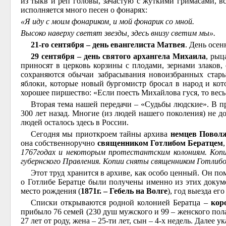
из тыкв и реп головы, зачастую с жуткими гримасами, вс
исполняется много песен о фонарях:
«Я иду с моим фонариком, и мой фонарик со мной.
Высоко наверху светят звезды, здесь внизу светим мы».
21-го сентября – день евангелиста Матвея
. День осе
29 сентября – день святого архангела Михаила
, рыц
приносят в церковь корзины с плодами, зернами злаков, 
сохраняются обычаи забрасывания новоизбранных стар
яблоки, которые новый бургомистр бросал в народ и кот
хорошее пиршество: «Если поесть Михайлова гуся, то весь 
Вторая тема нашей передачи – «Судьбы людские». В п
300 лет назад. Многие (из людей нашего поколения) не д
людей осталось здесь в России.
Сегодня мы приоткроем тайны архива
немцев Повол
она собственноручно
священником Готлибом Бератцем
1767годах и некоторым протестантским колониям. Копи
губернского Правления. Копии сняты священником Готлиб
Этот труд хранится в архиве, как особо ценный. Он по
о Готлибе Бератце были получены именно из этих докуме
место рождения (
1871г. – Гебель на Волге
), год выезда ег
Списки открываются родной колонией Бератца –
кор
прибыло 76 семей (230 душ мужского и 99 – женского пола
27 лет от роду, жена – 25-ти лет, сын – 4-х недель. Далее