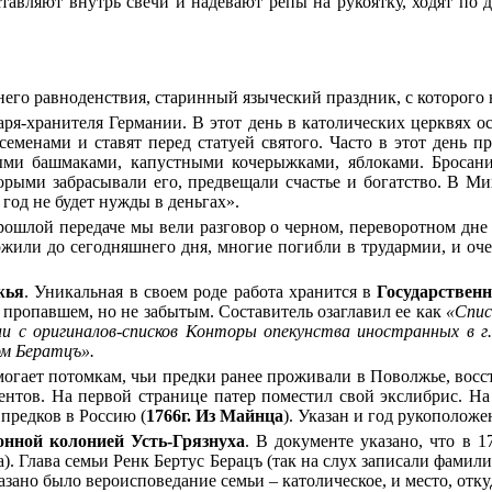
тавляют внутрь свечи и надевают репы на рукоятку, ходят по д
ннего равноденствия, старинный языческий праздник, с которого
аря-хранителя Германии. В этот день в католических церквях
семенами и ставят перед статуей святого. Часто в этот день 
ыми башмаками, капустными кочерыжками, яблоками. Бросание
орыми забрасывали его, предвещали счастье и богатство. В Мих
год не будет нужды в деньгах».
рошлой передаче мы вели разговор о черном, переворотном дне
ожили до сегодняшнего дня, многие погибли в трудармии, и оч
жья
. Уникальная в своем роде работа хранится в
Государствен
, пропавшем, но не забытым. Составитель озаглавил ее как
«Спис
и с оригиналов-списков Конторы опекунства иностранных в г.
ом Бератцъ».
могает потомкам, чьи предки ранее проживали в Поволжье, восс
нтов. На первой странице патер поместил свой экслибрис. На н
о предков в Россию (
1766г. Из Майнца
). Указан и год рукоположе
онной колонией Усть-Грязнуха
. В документе указано, что в 
). Глава семьи Ренк Бертус Берацъ (так на слух записали фамил
 указано было вероисповедание семьи – католическое, и место, от