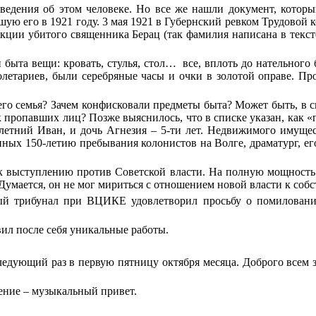
ведения об этом человеке. Но все же нашли документ, которы
гшую его в 1921 году. 3 мая 1921 в Губернский ревком Трудово
кции убитого священника Берац (так фамилия написана в тексте
ыта вещи: кровать, стулья, стол… все, вплоть до нательного 
летариев, были серебряные часы и очки в золотой оправе. П
го семья? Зачем конфисковали предметы быта? Может быть, в с
пропавших лиц? Позже выяснилось, что в списке указан, как «п
-летний Иван, и дочь Агнезия – 5-ти лет. Недвижимого имуще
нных 150-летию пребывания колонистов на Волге, драматург, ег
к выступлению против Советской власти. На полную мощность 
Думается, он не мог мириться с отношением новой власти к со
ый трибунал при ВЦИКЕ удовлетворил просьбу о помиловании
вил после себя уникальные работы.
следующий раз в первую пятницу октября месяца. Доброго всем 
чение – музыкальный привет.