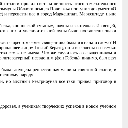
й отчасти пролил свет на личность этого замечательного
й коммуны Области немцев Поволжья поступил документ «О
) и перевезти все в город Марксштадт. Марксштадт, ныне
белья, «поповской сутаны», шляпы и «котелка». Из вещей,
ротив них и увеличительной лупы были поставлены знаки
вязи с арестом семья священника была изгнана из дома? И
ропавшее лицо» Готлиб Бератц, но и все члены его семьи:
ства семья не имела. Что же случилось со священником и
о литературный псевдоним (фон Гебель), видимо, был взят
была запущена репрессивная машина советской сласти, в
бственному народу…
, но местный Ревтрибунал все-таки привел приговор в
здоровья, а ученикам творческих успехов в новом учебном