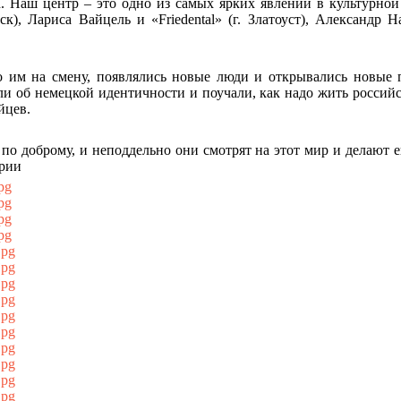
 Наш центр – это одно из самых ярких явлений в культурной
), Лариса Вайцель и «Friedental» (г. Златоуст), Александр 
о им на смену, появлялись новые люди и открывались новые п
али об немецкой идентичности и поучали, как надо жить россий
йцев.
по доброму, и неподдельно они смотрят на этот мир и делают
ории