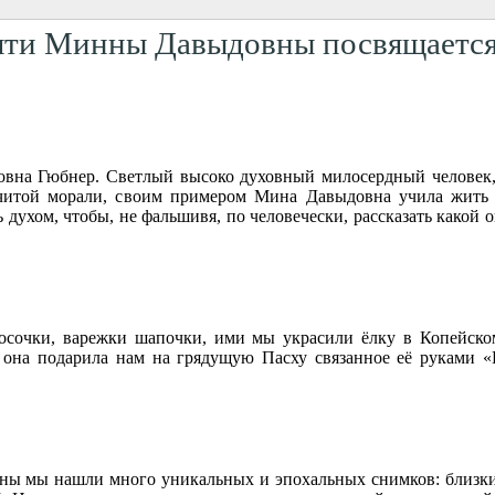
мяти Минны Давыдовны посвящаетс
вна Гюбнер. Светлый высоко духовный милосердный человек, о
очитой морали, своим примером Мина Давыдовна учила жить
ухом, чтобы, не фальшивя, по человечески, рассказать какой о
очки, варежки шапочки, ими мы украсили ёлку в Копейском 
да она подарила нам на грядущую Пасху связанное её руками
 мы нашли много уникальных и эпохальных снимков: близких д