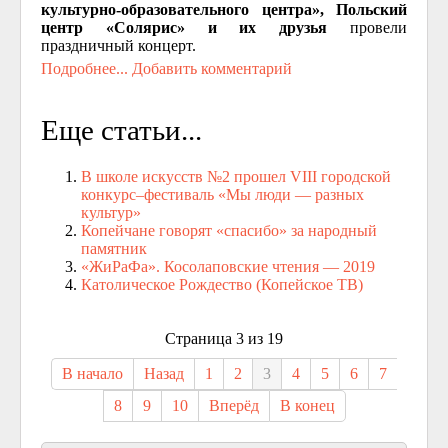
культурно-образовательного центра», Польский
центр «Солярис» и их друзья
провели
праздничный концерт.
Подробнее...
Добавить комментарий
Еще статьи...
В школе искусств №2 прошел VIII городской
конкурс–фестиваль «Мы люди — разных
культур»
Копейчане говорят «спасибо» за народный
памятник
«ЖиРаФа». Косолаповские чтения — 2019
Католическое Рождество (Копейское ТВ)
Страница 3 из 19
В начало
Назад
1
2
3
4
5
6
7
8
9
10
Вперёд
В конец